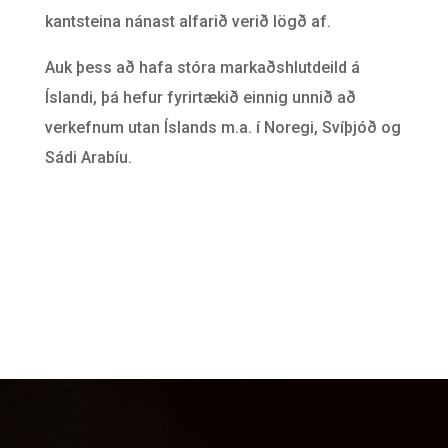
kantsteina nánast alfarið verið lögð af.
Auk þess að hafa stóra markaðshlutdeild á
Íslandi, þá hefur fyrirtækið einnig unnið að
verkefnum utan Íslands m.a. í Noregi, Svíþjóð og
Sádi Arabíu.