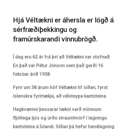
Hjá Véltækni er áhersla er lögð á
sérfræðiþekkingu og
framúrskarandi vinnubrögð.
Í dag eru 62 ár frá því að Véltækni var stofnað.
En það var Pétur Jónson sem það gerði 16
febrúar árið 1958.
Fyrir um 38 árum hóf Véltækni hf síðan, fyrst
íslenskra fyrirtækja, að vélsteypa kantsteina.
Hagkvæmni þessarar tækni varð mönnum
fljótlega ljós og urðu straumhvörf í lagningu
kantsteina á Íslandi. Síðan þá hefur handlagning