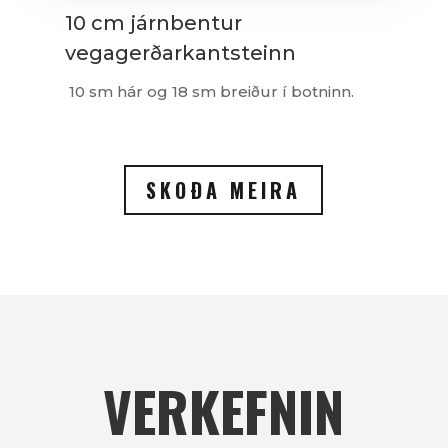
10 cm járnbentur
vegagerðarkantsteinn
10 sm hár og 18 sm breiður í botninn.
SKOÐA MEIRA
VERKEFNIN