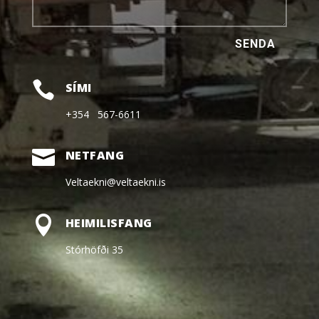
SENDA

SÍMI
+354 567-6611

NETFANG
Veltaekni@veltaekni.is

HEIMILISFANG
Stórhöfði 35