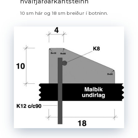
hvalfjarðarkantsteinn
10 sm hár og 18 sm breiður í botninn.